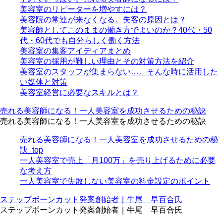
美容室のリピーターを増やすには？
美容院の常連が来なくなる。失客の原因とは？
美容師としてこのままの働き方でよいのか？40代・50
代・60代でも自分らしく働く方法
美容室の集客アイディアまとめ
美容室の採用が難しい理由とその対策方法を紹介
美容室のスタッフが集まらない…。そんな時に活用した
い媒体と対策
美容室経営に必要なスキルとは？
売れる美容師になる！一人美容室を成功させるための秘訣
売れる美容師になる！一人美容室を成功させるための秘訣
売れる美容師になる！一人美容室を成功させるための秘
訣_top
一人美容室で売上「月100万」を売り上げるために必要
な考え方
一人美容室で失敗しない美容室の料金設定のポイント
ステップボーンカット発案創始者｜牛尾 早百合氏
ステップボーンカット発案創始者｜牛尾 早百合氏