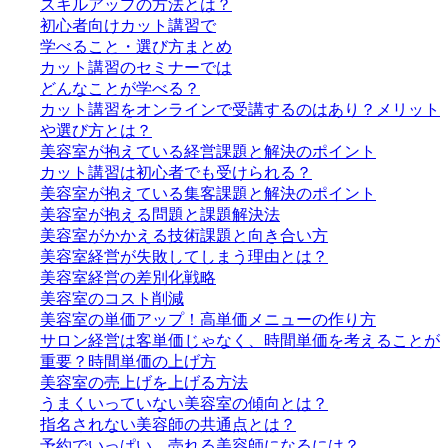
スキルアップの方法とは？
初心者向けカット講習で
学べること・選び方まとめ
カット講習のセミナーでは
どんなことが学べる？
カット講習をオンラインで受講するのはあり？メリット
や選び方とは？
美容室が抱えている経営課題と解決のポイント
カット講習は初心者でも受けられる？
美容室が抱えている集客課題と解決のポイント
美容室が抱える問題と課題解決法
美容室がかかえる技術課題と向き合い方
美容室経営が失敗してしまう理由とは？
美容室経営の差別化戦略
美容室のコスト削減
美容室の単価アップ！高単価メニューの作り方
サロン経営は客単価じゃなく、時間単価を考えることが
重要？時間単価の上げ方
美容室の売上げを上げる方法
うまくいっていない美容室の傾向とは？
指名されない美容師の共通点とは？
予約でいっぱい。売れる美容師になるには？