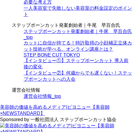
必要な考え方
一人美容室で失敗しない美容室の料金設定のポイン
ト
ステップボーンカット発案創始者｜牛尾 早百合氏
ステップボーンカット発案創始者｜牛尾 早百合氏
_top
カットに自信が持てる！特許取得の小顔補正立体カ
ット技術が学べる、オンライン講座とは？
STEP BONE CUT TOKYO
【インタビュー①】ステップボーンカット 導入前
後の変化
【インタビュー②】何歳からでも遅くない！ステッ
プボーンカットへの入会
運営会社情報
運営会社情報_top
美容師の価値を高めるメディア|ビヨニュー【美容師
×NEWSTANDARD】
Sponsored by 一般社団法人 ステップボーンカット協会