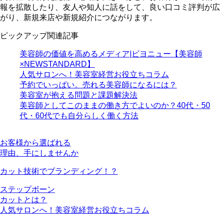
報を拡散したり、友人や知人に話をして、良い口コミ評判が広
がり、新規来店や新規紹介につながります。
ピックアップ関連記事
美容師の価値を高めるメディア|ビヨニュー【美容師
×NEWSTANDARD】
人気サロンへ！美容室経営お役立ちコラム
予約でいっぱい。売れる美容師になるには？
美容室が抱える問題と課題解決法
美容師としてこのままの働き方でよいのか？40代・50
代・60代でも自分らしく働く方法
お客様から選ばれる
理由、手にしませんか
カット技術でブランディング！？
ステップボーン
カットとは？
人気サロンへ！美容室経営お役立ちコラム