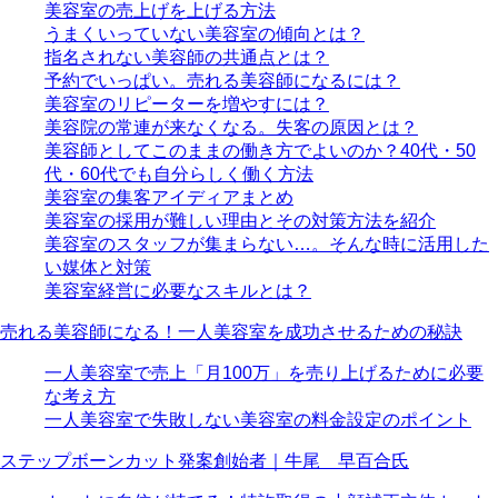
美容室の売上げを上げる方法
うまくいっていない美容室の傾向とは？
指名されない美容師の共通点とは？
予約でいっぱい。売れる美容師になるには？
美容室のリピーターを増やすには？
美容院の常連が来なくなる。失客の原因とは？
美容師としてこのままの働き方でよいのか？40代・50
代・60代でも自分らしく働く方法
美容室の集客アイディアまとめ
美容室の採用が難しい理由とその対策方法を紹介
美容室のスタッフが集まらない…。そんな時に活用した
い媒体と対策
美容室経営に必要なスキルとは？
売れる美容師になる！一人美容室を成功させるための秘訣
一人美容室で売上「月100万」を売り上げるために必要
な考え方
一人美容室で失敗しない美容室の料金設定のポイント
ステップボーンカット発案創始者｜牛尾 早百合氏