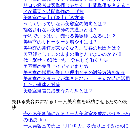
サロン経営は客単価じゃなく、時間単価を考えるこ
とが重要？時間単価の上げ方
美容室の売上げを上げる方法
うまくいっていない美容室の傾向とは？
指名されない美容師の共通点とは？
予約でいっぱい。売れる美容師になるには？
美容室のリピーターを増やすには？
美容院の常連が来なくなる。失客の原因とは？
美容師としてこのままの働き方でよいのか？40
代・50代・60代でも自分らしく働く方法
美容室の集客アイディアまとめ
美容室の採用が難しい理由とその対策方法を紹介
美容室のスタッフが集まらない…。そんな時に活用
したい媒体と対策
美容室経営に必要なスキルとは？
売れる美容師になる！一人美容室を成功させるための秘
訣
売れる美容師になる！一人美容室を成功させるため
の秘訣_top
一人美容室で売上「月100万」を売り上げるために