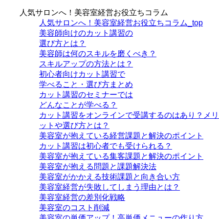
人気サロンへ！美容室経営お役立ちコラム
人気サロンへ！美容室経営お役立ちコラム_top
美容師向けのカット講習の
選び方とは？
美容師は何のスキルを磨くべき？
スキルアップの方法とは？
初心者向けカット講習で
学べること・選び方まとめ
カット講習のセミナーでは
どんなことが学べる？
カット講習をオンラインで受講するのはあり？メリ
ットや選び方とは？
美容室が抱えている経営課題と解決のポイント
カット講習は初心者でも受けられる？
美容室が抱えている集客課題と解決のポイント
美容室が抱える問題と課題解決法
美容室がかかえる技術課題と向き合い方
美容室経営が失敗してしまう理由とは？
美容室経営の差別化戦略
美容室のコスト削減
美容室の単価アップ！高単価メニューの作り方