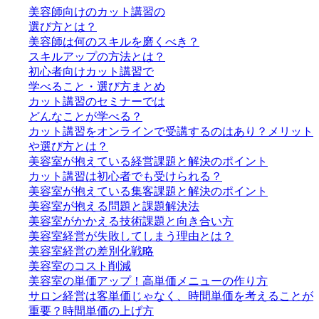
美容師向けのカット講習の
選び方とは？
美容師は何のスキルを磨くべき？
スキルアップの方法とは？
初心者向けカット講習で
学べること・選び方まとめ
カット講習のセミナーでは
どんなことが学べる？
カット講習をオンラインで受講するのはあり？メリット
や選び方とは？
美容室が抱えている経営課題と解決のポイント
カット講習は初心者でも受けられる？
美容室が抱えている集客課題と解決のポイント
美容室が抱える問題と課題解決法
美容室がかかえる技術課題と向き合い方
美容室経営が失敗してしまう理由とは？
美容室経営の差別化戦略
美容室のコスト削減
美容室の単価アップ！高単価メニューの作り方
サロン経営は客単価じゃなく、時間単価を考えることが
重要？時間単価の上げ方