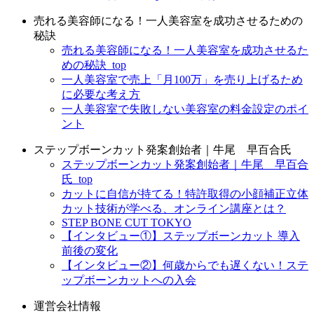
売れる美容師になる！一人美容室を成功させるための
秘訣
売れる美容師になる！一人美容室を成功させるた
めの秘訣_top
一人美容室で売上「月100万」を売り上げるため
に必要な考え方
一人美容室で失敗しない美容室の料金設定のポイ
ント
ステップボーンカット発案創始者｜牛尾 早百合氏
ステップボーンカット発案創始者｜牛尾 早百合
氏_top
カットに自信が持てる！特許取得の小顔補正立体
カット技術が学べる、オンライン講座とは？
STEP BONE CUT TOKYO
【インタビュー①】ステップボーンカット 導入
前後の変化
【インタビュー②】何歳からでも遅くない！ステ
ップボーンカットへの入会
運営会社情報