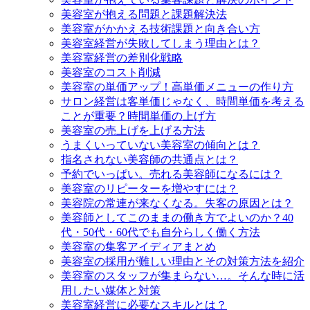
美容室が抱える問題と課題解決法
美容室がかかえる技術課題と向き合い方
美容室経営が失敗してしまう理由とは？
美容室経営の差別化戦略
美容室のコスト削減
美容室の単価アップ！高単価メニューの作り方
サロン経営は客単価じゃなく、時間単価を考える
ことが重要？時間単価の上げ方
美容室の売上げを上げる方法
うまくいっていない美容室の傾向とは？
指名されない美容師の共通点とは？
予約でいっぱい。売れる美容師になるには？
美容室のリピーターを増やすには？
美容院の常連が来なくなる。失客の原因とは？
美容師としてこのままの働き方でよいのか？40
代・50代・60代でも自分らしく働く方法
美容室の集客アイディアまとめ
美容室の採用が難しい理由とその対策方法を紹介
美容室のスタッフが集まらない…。そんな時に活
用したい媒体と対策
美容室経営に必要なスキルとは？