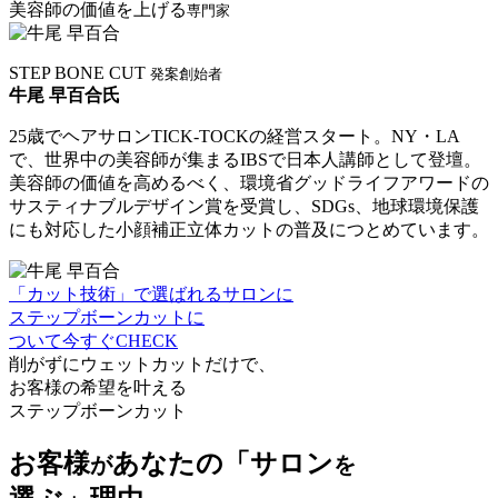
美容師の価値を上げる
専⾨家
STEP BONE CUT
発案創始者
⽜尾 早百合氏
25歳でヘアサロンTICK-TOCKの経営スタート。NY・LA
で、世界中の美容師が集まるIBSで日本人講師として登壇。
美容師の価値を高めるべく、環境省グッドライフアワードの
サスティナブルデザイン賞を受賞し、SDGs、地球環境保護
にも対応した小顔補正立体カットの普及につとめています。
「カット技術」で選ばれるサロンに
ステップボーンカットに
ついて今すぐCHECK
削がずにウェットカットだけで、
お客様の希望を叶える
ステップボーンカット
お客様
あなたの
「サロン
が
を